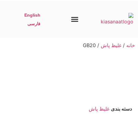
English
فارسی
تماس با ما
برگه نخست
خانه
/
غلیظ پاش
/ GB20
دسته بندی
غلیظ پاش