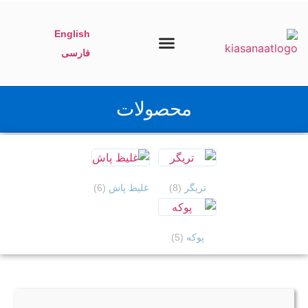
English
فارسی
تماس با ما
برگه نخست
محصولات
تریگر
(8)
غلیظ پاش
(6)
پوکه
(5)