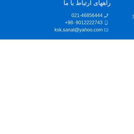
راههای ارتباط با ما
021-46856444
9012222743 -98+
ksk.sanat@yahoo.com